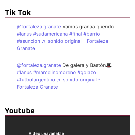
Tik Tok
@fortaleza.granate
Vamos granaa querido
#lanus
#sudamericana
#final
#barrio
#asuncion
♬ sonido original - Fortaleza
Granate
@fortaleza.granate
De galera y Bastón🎩
#lanus
#marcelinomoreno
#golazo
#futbolargentino
♬ sonido original -
Fortaleza Granate
Youtube