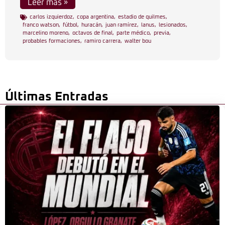
Leer más »
carlos izquierdoz
,
copa argentina
,
estadio de quilmes
,
franco watson
,
fútbol
,
huracán
,
juan ramírez
,
lanus
,
lesionados
,
marcelino moreno
,
octavos de final
,
parte médico
,
previa
,
probables formaciones
,
ramiro carrera
,
walter bou
Últimas Entradas