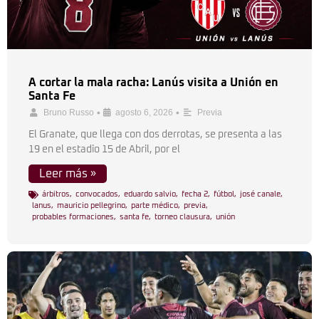
A cortar la mala racha: Lanús visita a Unión en
Santa Fe
•
•
Bruno Russo
agosto 6, 2026
Previa
El Granate, que llega con dos derrotas, se presenta a las
19 en el estadio 15 de Abril, por el
Leer más »
árbitros
,
convocados
,
eduardo salvio
,
fecha 2
,
fútbol
,
josé canale
,
lanus
,
mauricio pellegrino
,
parte médico
,
previa
,
probables formaciones
,
santa fe
,
torneo clausura
,
unión