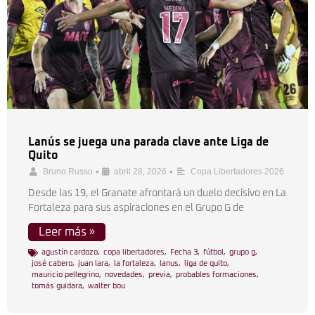
Lanús se juega una parada clave ante Liga de
Quito
•
•
Bruno Russo
abril 28, 2026
Copa Libertadores 2026
Desde las 19, el Granate afrontará un duelo decisivo en La
Fortaleza para sus aspiraciones en el Grupo G de
Leer más »
agustín cardozo
,
copa libertadores
,
Fecha 3
,
fútbol
,
grupo g
,
josé cabero
,
juan lara
,
la fortaleza
,
lanus
,
liga de quito
,
mauricio pellegrino
,
novedades
,
previa
,
probables formaciones
,
tomás guidara
,
walter bou