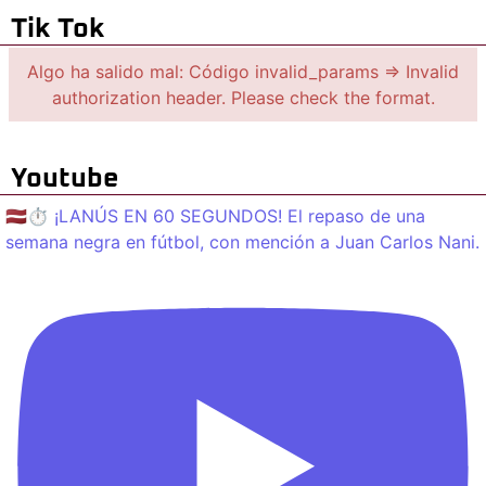
Tik Tok
Algo ha salido mal: Código invalid_params => Invalid
authorization header. Please check the format.
Youtube
🇱🇻⏱️ ¡LANÚS EN 60 SEGUNDOS! El repaso de una
semana negra en fútbol, con mención a Juan Carlos Nani.