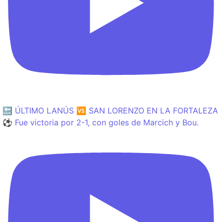
🔙 ÚLTIMO LANÚS 🆚 SAN LORENZO EN LA FORTALEZA
⚽️ Fue victoria por 2-1, con goles de Marcich y Bou.