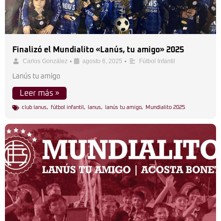
Finalizó el Mundialito «Lanús, tu amigo» 2025
•
•
Carlos González
agosto 6, 2025
Fútbol Infantil
Lanús tu amigo
Leer más »
club lanus
,
fútbol infantil
,
lanus
,
lanús tu amigo
,
Mundialito 2025