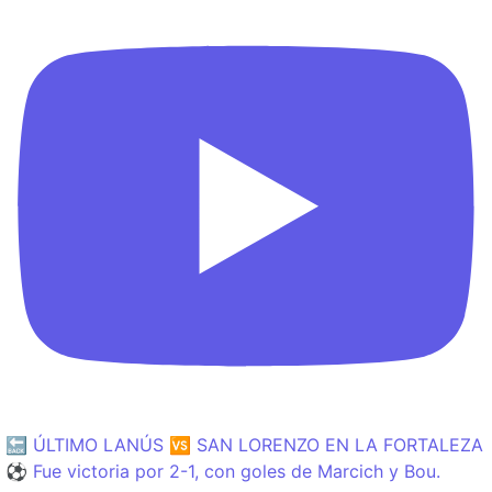
🔙 ÚLTIMO LANÚS 🆚 SAN LORENZO EN LA FORTALEZA
⚽️ Fue victoria por 2-1, con goles de Marcich y Bou.