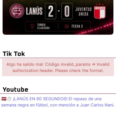
Tik Tok
Algo ha salido mal: Código invalid_params => Invalid
authorization header. Please check the format.
Youtube
🇱🇻⏱️ ¡LANÚS EN 60 SEGUNDOS! El repaso de una
semana negra en fútbol, con mención a Juan Carlos Nani.