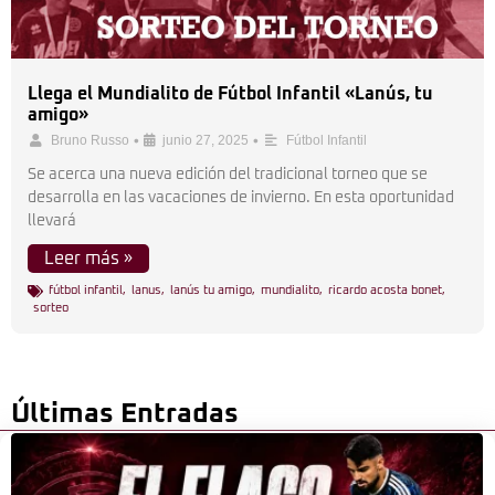
Llega el Mundialito de Fútbol Infantil «Lanús, tu
amigo»
•
•
Bruno Russo
junio 27, 2025
Fútbol Infantil
Se acerca una nueva edición del tradicional torneo que se
desarrolla en las vacaciones de invierno. En esta oportunidad
llevará
Leer más »
fútbol infantil
,
lanus
,
lanús tu amigo
,
mundialito
,
ricardo acosta bonet
,
sorteo
Últimas Entradas