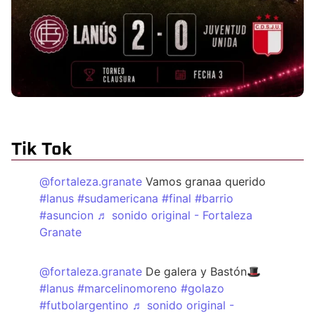
Tik Tok
@fortaleza.granate
Vamos granaa querido
#lanus
#sudamericana
#final
#barrio
#asuncion
♬ sonido original - Fortaleza
Granate
@fortaleza.granate
De galera y Bastón🎩
#lanus
#marcelinomoreno
#golazo
#futbolargentino
♬ sonido original -