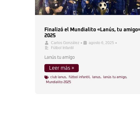
Finalizó el Mundialito «Lanús, tu amigo
2025
•
•
Carlos González
agosto 6, 2025
Fútbol Infantil
Lanús tu amigo
Leer más »
club lanus
,
fútbol infantil
,
lanus
,
lanús tu amigo
,
Mundialito 2025