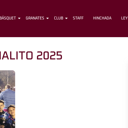
BÁSQUET
FÚTBOL
GRANATES
BÁSQUET
CLUB
GRANATES
STAFF
CLUB
HINCHADA
STAFF
LE
ALITO 2025