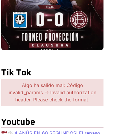
Tik Tok
Algo ha salido mal: Código
invalid_params => Invalid authorization
header. Please check the format.
Youtube
🇱🇻⏱️ ¡LANÚS EN 60 SEGUNDOS! El repaso