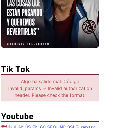
Tik Tok
Algo ha salido mal: Código
invalid_params => Invalid authorization
header. Please check the format.
Youtube
🇱🇻⏱️ ¡LANÚS EN 60 SEGUNDOS! El repaso