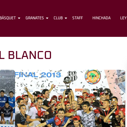
BÁSQUET
FÚTBOL
GRANATES
BÁSQUET
CLUB
GRANATES
STAFF
CLUB
HINCHADA
STAFF
LE
L BLANCO