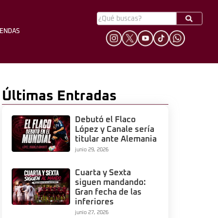
YENDAS
HINCHADA
LEYENDAS
Últimas Entradas
Debutó el Flaco
López y Canale sería
titular ante Alemania
junio 29, 2026
Cuarta y Sexta
siguen mandando:
Gran fecha de las
inferiores
junio 27, 2026