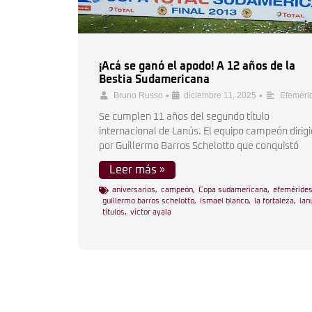
¡Acá se ganó el apodo! A 12 años de la
Bestia Sudamericana
•
•
Bruno Russo
diciembre 11, 2025
Efeméri
Se cumplen 11 años del segundo título
internacional de Lanús. El equipo campeón dirig
por Guillermo Barros Schelotto que conquistó
Leer más »
aniversarios
,
campeón
,
Copa sudamericana
,
efeméride
guillermo barros schelotto
,
ismael blanco
,
la fortaleza
,
lan
títulos
,
víctor ayala