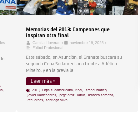
Memorias del 2013: Campeones que
inspiran otra final
•
•
des
Camila Lloveras
noviembre 19, 2025
Fútbol Profesional
Este sábado, en Asunción, el Granate buscará su
ido
segunda Copa Sudamericana frente a Atlético
Mineiro, y en la previa la
Leer más »
s
,
us
,
2013
,
Copa sudamericana
,
final
,
ismael blanco
,
javier valdecantos
,
jorge ortiz
,
lanus
,
leandro somoza
,
recuerdos
,
santiago silva