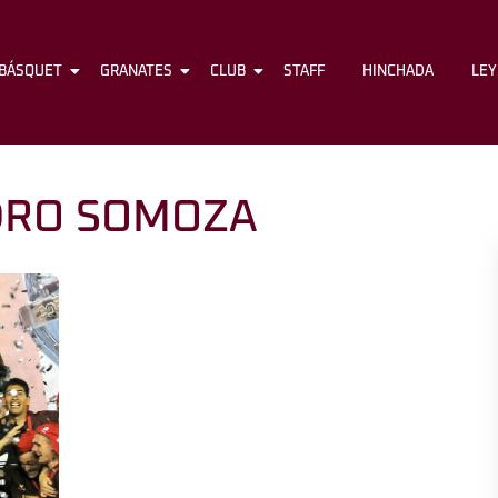
BÁSQUET
FÚTBOL
GRANATES
BÁSQUET
CLUB
GRANATES
STAFF
CLUB
HINCHADA
STAFF
LE
DRO SOMOZA