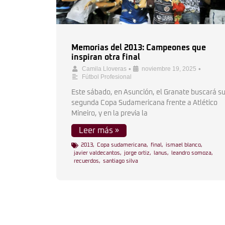
Memorias del 2013: Campeones que
inspiran otra final
•
•
Camila Lloveras
noviembre 19, 2025
Fútbol Profesional
Este sábado, en Asunción, el Granate buscará s
segunda Copa Sudamericana frente a Atlético
Mineiro, y en la previa la
Leer más »
2013
,
Copa sudamericana
,
final
,
ismael blanco
,
javier valdecantos
,
jorge ortiz
,
lanus
,
leandro somoza
,
recuerdos
,
santiago silva