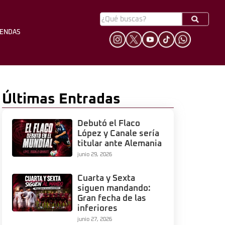
YENDAS
HINCHADA
LEYENDAS
Últimas Entradas
Debutó el Flaco
López y Canale sería
titular ante Alemania
junio 29, 2026
Cuarta y Sexta
siguen mandando:
Gran fecha de las
inferiores
junio 27, 2026