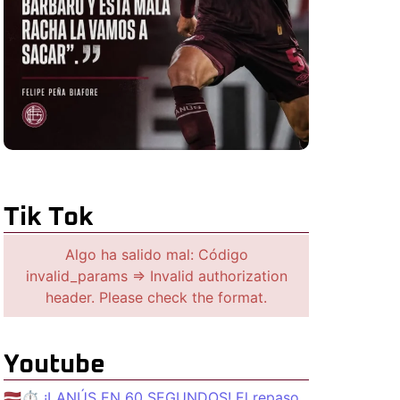
Tik Tok
Algo ha salido mal: Código
invalid_params => Invalid authorization
header. Please check the format.
Youtube
🇱🇻⏱️ ¡LANÚS EN 60 SEGUNDOS! El repaso