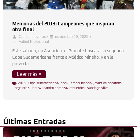
Memorias del 2013: Campeones que inspiran
otra final
•
•
Camila Lloveras
noviembre 19, 2025
Fútbol Profesional
Este sábado, en Asunción, el Granate buscará su segunda
Copa Sudamericana frente a Atlético Mineiro, y en la
previa la
Leer más »
2013
,
Copa sudamericana
,
final
,
ismael blanco
,
javier valdecantos
,
jorge ortiz
,
lanus
,
leandro somoza
,
recuerdos
,
santiago silva
Últimas Entradas