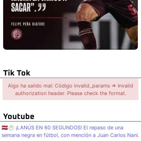
Tik Tok
Algo ha salido mal: Código invalid_params => Invalid
authorization header. Please check the format.
Youtube
🇱🇻⏱️ ¡LANÚS EN 60 SEGUNDOS! El repaso de una
semana negra en fútbol, con mención a Juan Carlos Nani.