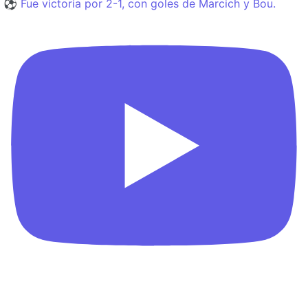
⚽️ Fue victoria por 2-1, con goles de Marcich y Bou.