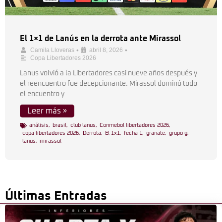
El 1×1 de Lanús en la derrota ante Mirassol
•
•
Camila Lloveras
abril 8, 2026
Copa Libertadores 2026
Lanus volvió a la Libertadores casi nueve años después y
el reencuentro fue decepcionante. Mirassol dominó todo
el encuentro y
Leer más »
análisis
,
brasil
,
club lanus
,
Conmebol libertadores 2026
,
copa libertadores 2026
,
Derrota
,
El 1x1
,
fecha 1
,
granate
,
grupo g
,
lanus
,
mirassol
Últimas Entradas