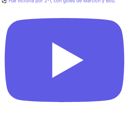
⚽️ Fue victoria por 2-1, con goles de Marcich y Bou.