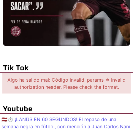
Tik Tok
Algo ha salido mal: Código invalid_params => Invalid
authorization header. Please check the format.
Youtube
🇱🇻⏱️ ¡LANÚS EN 60 SEGUNDOS! El repaso de una
semana negra en fútbol, con mención a Juan Carlos Nani.