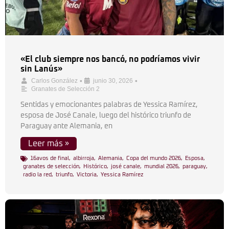
«El club siempre nos bancó, no podríamos vivir
sin Lanús»
•
•
Carlos González
junio 30, 2026
Granates de Selección 2
Sentidas y emocionantes palabras de Yessica Ramírez,
esposa de José Canale, luego del histórico triunfo de
Paraguay ante Alemania, en
Leer más »
16avos de final
,
albirroja
,
Alemania
,
Copa del mundo 2026
,
Esposa
,
granates de selección
,
Histórico
,
josé canale
,
mundial 2026
,
paraguay
,
radio la red
,
triunfo
,
Victoria
,
Yessica Ramírez