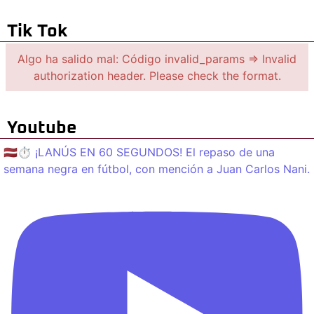
Tik Tok
Algo ha salido mal: Código invalid_params => Invalid
authorization header. Please check the format.
Youtube
🇱🇻⏱️ ¡LANÚS EN 60 SEGUNDOS! El repaso de una
semana negra en fútbol, con mención a Juan Carlos Nani.