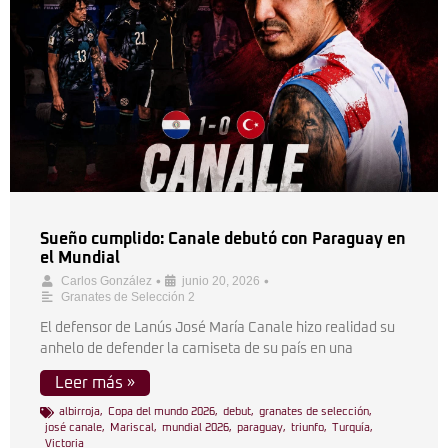
Sueño cumplido: Canale debutó con Paraguay en
el Mundial
•
•
Carlos González
junio 20, 2026
Granates de Selección 2
El defensor de Lanús José María Canale hizo realidad su
anhelo de defender la camiseta de su país en una
Leer más »
albirroja
,
Copa del mundo 2026
,
debut
,
granates de selección
,
josé canale
,
Mariscal
,
mundial 2026
,
paraguay
,
triunfo
,
Turquía
,
Victoria