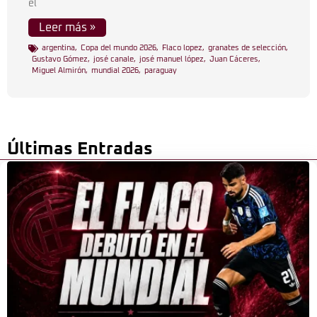
el
Leer más »
argentina
,
Copa del mundo 2026
,
Flaco lopez
,
granates de selección
,
Gustavo Gómez
,
josé canale
,
josé manuel lópez
,
Juan Cáceres
,
Miguel Almirón
,
mundial 2026
,
paraguay
Últimas Entradas