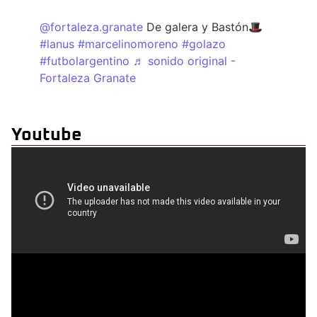
@fortaleza.granate
De galera y Bastón🎩
#lanus
#marcelinomoreno
#golazo
#futbolargentino
♬ sonido original -
Fortaleza Granate
Youtube