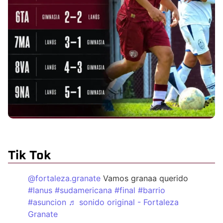
Tik Tok
@fortaleza.granate
Vamos granaa querido
#lanus
#sudamericana
#final
#barrio
#asuncion
♬ sonido original - Fortaleza
Granate