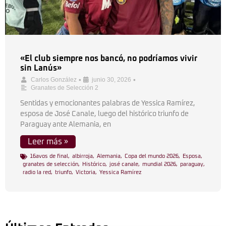
«El club siempre nos bancó, no podríamos vivir
sin Lanús»
•
•
Carlos González
junio 30, 2026
Granates de Selección 2
Sentidas y emocionantes palabras de Yessica Ramírez,
esposa de José Canale, luego del histórico triunfo de
Paraguay ante Alemania, en
Leer más »
16avos de final
,
albirroja
,
Alemania
,
Copa del mundo 2026
,
Esposa
,
granates de selección
,
Histórico
,
josé canale
,
mundial 2026
,
paraguay
,
radio la red
,
triunfo
,
Victoria
,
Yessica Ramírez