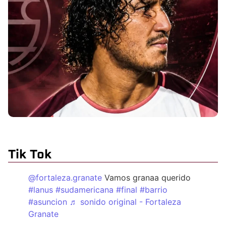
Tik Tok
@fortaleza.granate
Vamos granaa querido
#lanus
#sudamericana
#final
#barrio
#asuncion
♬ sonido original - Fortaleza
Granate