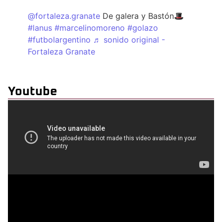
@fortaleza.granate
De galera y Bastón🎩
#lanus
#marcelinomoreno
#golazo
#futbolargentino
♬ sonido original -
Fortaleza Granate
Youtube