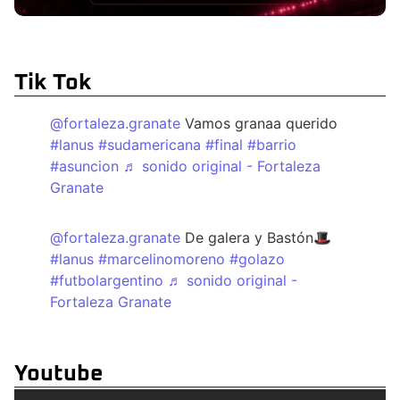
Tik Tok
@fortaleza.granate
Vamos granaa querido
#lanus
#sudamericana
#final
#barrio
#asuncion
♬ sonido original - Fortaleza
Granate
@fortaleza.granate
De galera y Bastón🎩
#lanus
#marcelinomoreno
#golazo
#futbolargentino
♬ sonido original -
Fortaleza Granate
Youtube