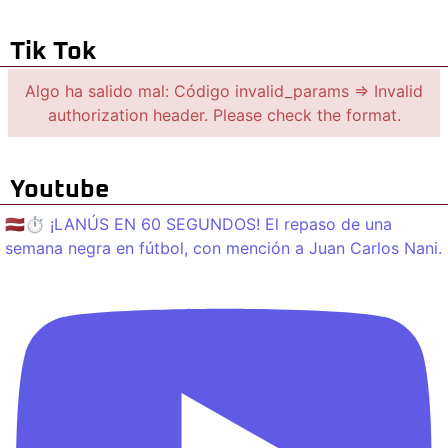
Tik Tok
Algo ha salido mal: Código invalid_params => Invalid
authorization header. Please check the format.
Youtube
🇱🇻⏱️ ¡LANÚS EN 60 SEGUNDOS! El repaso de una
semana negra en fútbol, con mención a Juan Carlos Nani.