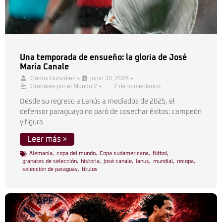
Una temporada de ensueño: la gloria de José
María Canale
•
•
Carlos González
junio 30, 2026
•
Granates por el Mundo 2
2 de comentarios
Desde su regreso a Lanús a mediados de 2025, el
defensor paraguayo no paró de cosechar éxitos: campeón
y figura
Leer más »
Alemania
,
copa del mundo
,
Copa sudamericana
,
fútbol
,
granates de selección
,
historia
,
josé canale
,
lanus
,
mundial
,
recopa
,
selección de paraguay
,
títulos