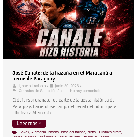
José Canale: de la hazaña en el Maracaná a
héroe de Paraguay
•
•
Ignacio Lovisolo
junio 30, 2026
•
Granates de Selección 2
No hay comentarios
El defensor granate fue parte de la gesta histórica de
Paraguay, haciendose cargo del penal definitorio para
eliminar a Alemania
Leer más »
16avos
,
Alemania
,
boston
,
copa del mundo
,
fútbol
,
Gustavo alfaro
,