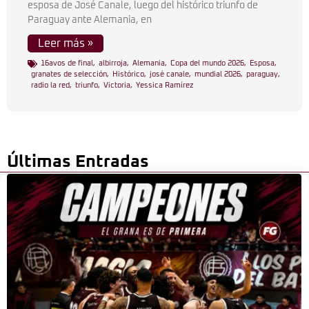
esposa de José Canale, luego del histórico triunfo de
Paraguay ante Alemania, en
Leer más »
16avos de final
,
albirroja
,
Alemania
,
Copa del mundo 2026
,
Esposa
,
granates de selección
,
Histórico
,
josé canale
,
mundial 2026
,
paraguay
,
radio la red
,
triunfo
,
Victoria
,
Yessica Ramírez
Últimas Entradas