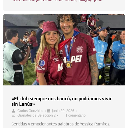
héroe
,
historia
,
josé canale
,
lanus
,
mundial
,
paraguay
,
penal
«El club siempre nos bancó, no podríamos vivir
sin Lanús»
•
•
Carlos González
junio 30, 2026
•
Granates de Selección 2
1 comentario
Sentidas y emocionantes palabras de Yessica Ramírez,