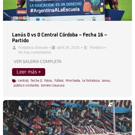
Lanús 0 vs 0 Central Córdoba – Fecha 16 –
Partido
•
•
•
Fortaleza Granate
abril 26, 2026
Partidos
No hay comentarios
VER GALERIA COMPLETA
Leer más »
central
,
fecha 2
,
fotos
,
fútbol
,
Hinchada
,
la fortaleza
,
lanus
,
público visitante
,
torneo clausura