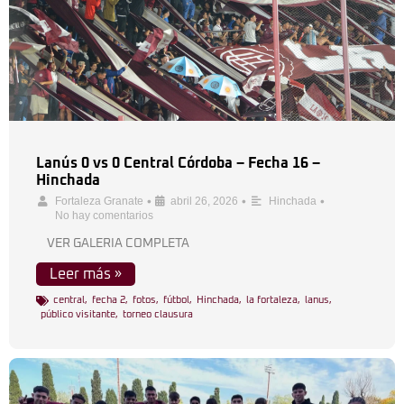
Lanús 0 vs 0 Central Córdoba – Fecha 16 –
Hinchada
•
•
•
Fortaleza Granate
abril 26, 2026
Hinchada
No hay comentarios
VER GALERIA COMPLETA
Leer más »
central
,
fecha 2
,
fotos
,
fútbol
,
Hinchada
,
la fortaleza
,
lanus
,
público visitante
,
torneo clausura