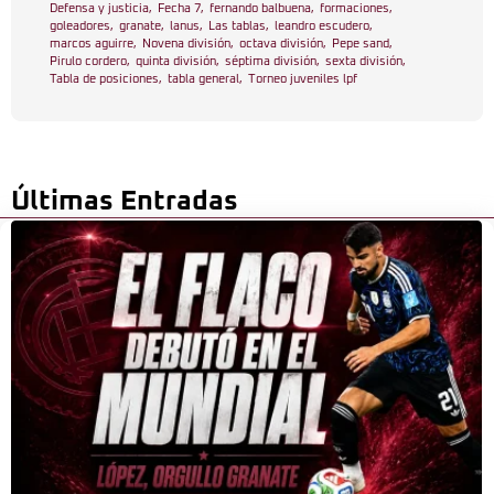
Defensa y justicia
,
Fecha 7
,
fernando balbuena
,
formaciones
,
goleadores
,
granate
,
lanus
,
Las tablas
,
leandro escudero
,
marcos aguirre
,
Novena división
,
octava división
,
Pepe sand
,
Pirulo cordero
,
quinta división
,
séptima división
,
sexta división
,
Tabla de posiciones
,
tabla general
,
Torneo juveniles lpf
Últimas Entradas