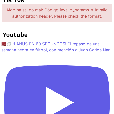
Algo ha salido mal: Código invalid_params => Invalid
authorization header. Please check the format.
Youtube
🇱🇻⏱️ ¡LANÚS EN 60 SEGUNDOS! El repaso de una
semana negra en fútbol, con mención a Juan Carlos Nani.