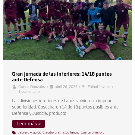
Gran jornada de las inferiores: 14/18 puntos
ante Defensa
•
•
•
Carlos González
abril 26, 2026
Fútbol Juvenil
1 comentario
Las divisiones inferiores de Lanús volvieron a imponer
superioridad. Cosecharon 14 de 18 puntos posibles ante
Defensa y Justicia, producto
Leer más »
cabrero y guidi
,
Claudio graf
,
club lanus
,
Cuarta división
,