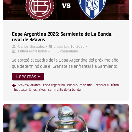
Copa Argentina 2026: Sarmiento de La Banda,
rival de 32avos
•
•
Carlos González
diciembre 10, 2025
•
Fútbol Profesional
1 comentario
Se sorteó el cuadro de la Copa Argentina del próximo año,
que determinó que el Granate se enfrentará a Sarmiento
Leer más »
32avos
,
atlanta
,
copa argentina
,
cuadro
,
fase final
,
federal a
,
fútbol
,
instituto
,
lanus
,
rival
,
sarmiento de la banda