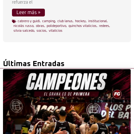
refuerza el
Leer más »
cabrero y guidi
,
camping
,
club lanus
,
hockey
,
institucional
,
nicolás russo
,
obras
,
polideportivo
,
quinchos vitalicios
,
redees
,
silvia salcedo
,
socios
,
vitalicios
Últimas Entradas