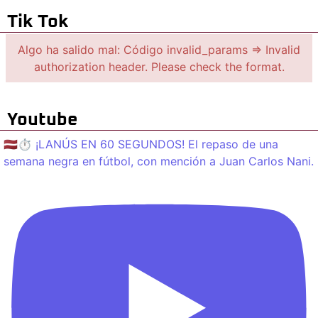
Tik Tok
Algo ha salido mal: Código invalid_params => Invalid
authorization header. Please check the format.
Youtube
🇱🇻⏱️ ¡LANÚS EN 60 SEGUNDOS! El repaso de una
semana negra en fútbol, con mención a Juan Carlos Nani.