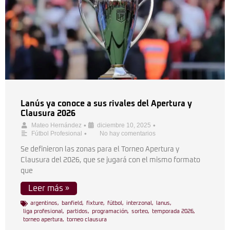
Lanús ya conoce a sus rivales del Apertura y
Clausura 2026
•
•
Mateo Hernández
diciembre 10, 2025
•
Fútbol Profesional
No hay comentarios
Se definieron las zonas para el Torneo Apertura y
Clausura del 2026, que se jugará con el mismo formato
que
Leer más »
argentinos
,
banfield
,
fixture
,
fútbol
,
interzonal
,
lanus
,
liga profesional
,
partidos
,
programación
,
sorteo
,
temporada 2026
,
torneo apertura
,
torneo clausura