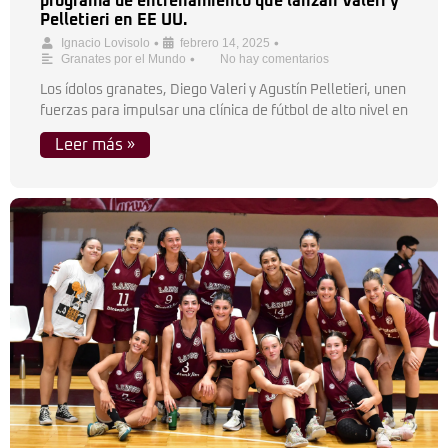
programa de entrenamiento que lanzan Valeri y
Pelletieri en EE UU.
•
•
Ignacio Lovisolo
febrero 14, 2025
•
Granates por el Mundo
No hay comentarios
Los ídolos granates, Diego Valeri y Agustín Pelletieri, unen
fuerzas para impulsar una clínica de fútbol de alto nivel en
Leer más »