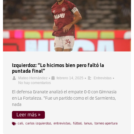
Izquierdoz: “Lo hicimos bien pero faltó la
puntada final”
•
•
•
Mateo Hernández
febrero 14, 2025
Entrevistas
No hay comentarios
El defensa Granate analizó el empate 0-0 con Gimnasia
en La Fortaleza. “Fue un partido como el de Sarmiento,
nada
Leer más »
cali
,
carlos izquierdoz
,
entrevistas
,
fútbol
,
lanus
,
torneo apertura