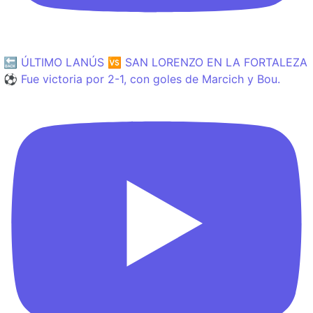
🔙 ÚLTIMO LANÚS 🆚 SAN LORENZO EN LA FORTALEZA
⚽️ Fue victoria por 2-1, con goles de Marcich y Bou.