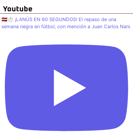
Youtube
🇱🇻⏱️ ¡LANÚS EN 60 SEGUNDOS! El repaso de una
semana negra en fútbol, con mención a Juan Carlos Nani.