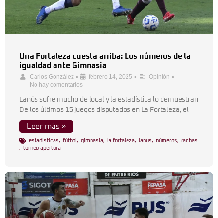
Una Fortaleza cuesta arriba: Los números de la
igualdad ante Gimnasia
•
•
•
Carlos González
febrero 14, 2025
Opinión
No hay comentarios
Lanús sufre mucho de local y la estadística lo demuestran
De los últimos 15 juegos disputados en La Fortaleza, el
Leer más »
estadísticas
,
fútbol
,
gimnasia
,
la fortaleza
,
lanus
,
números
,
rachas
,
torneo apertura