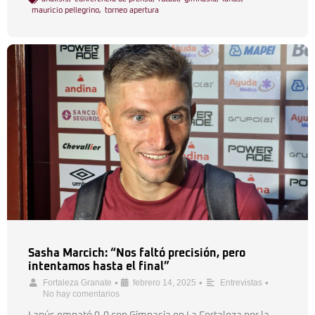
mauricio pellegrino
,
torneo apertura
Sasha Marcich: “Nos faltó precisión, pero
intentamos hasta el final”
•
•
•
Fortaleza Granate
febrero 14, 2025
Entrevistas
No hay comentarios