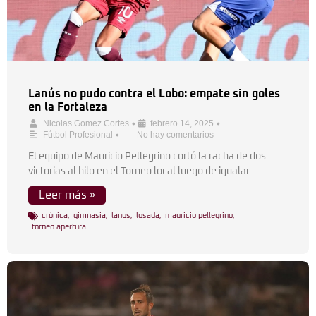
Lanús no pudo contra el Lobo: empate sin goles
en la Fortaleza
•
•
Nicolas Gomez Cortes
febrero 14, 2025
•
Fútbol Profesional
No hay comentarios
El equipo de Mauricio Pellegrino cortó la racha de dos
victorias al hilo en el Torneo local luego de igualar
Leer más »
crónica
,
gimnasia
,
lanus
,
losada
,
mauricio pellegrino
,
torneo apertura