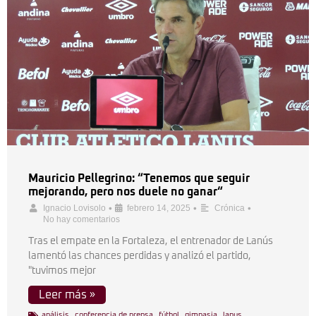
Mauricio Pellegrino: “Tenemos que seguir
mejorando, pero nos duele no ganar“
•
•
•
Ignacio Lovisolo
febrero 14, 2025
Crónica
No hay comentarios
Tras el empate en la Fortaleza, el entrenador de Lanús
lamentó las chances perdidas y analizó el partido,
"tuvimos mejor
Leer más »
análisis
,
conferencia de prensa
,
fútbol
,
gimnasia
,
lanus
,