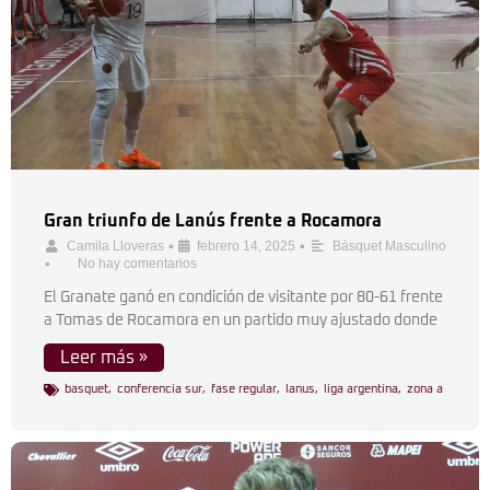
Gran triunfo de Lanús frente a Rocamora
•
•
Camila Lloveras
febrero 14, 2025
Básquet Masculino
•
No hay comentarios
El Granate ganó en condición de visitante por 80-61 frente
a Tomas de Rocamora en un partido muy ajustado donde
Leer más »
basquet
,
conferencia sur
,
fase regular
,
lanus
,
liga argentina
,
zona a