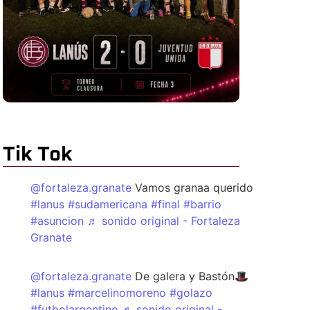
Tik Tok
@fortaleza.granate
Vamos granaa querido
#lanus
#sudamericana
#final
#barrio
#asuncion
♬ sonido original - Fortaleza
Granate
@fortaleza.granate
De galera y Bastón🎩
#lanus
#marcelinomoreno
#golazo
#futbolargentino
♬ sonido original -