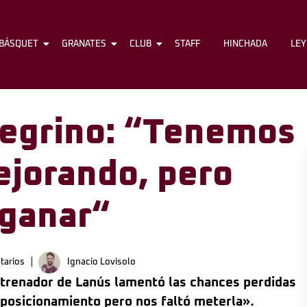
BÁSQUET
FÚTBOL
GRANATES
BÁSQUET
CLUB
GRANATES
STAFF
CLUB
HINCHADA
STAFF
LE
legrino: “Tenemos
ejorando, pero
 ganar“
tarios
Ignacio Lovisolo
entrenador de Lanús lamentó las chances perdidas
 posicionamiento pero nos faltó meterla»
.