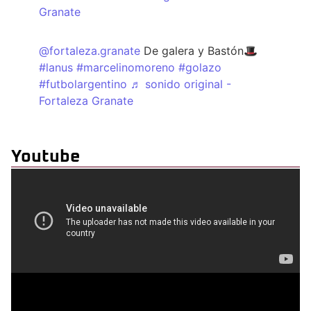
Granate
@fortaleza.granate
De galera y Bastón🎩
#lanus
#marcelinomoreno
#golazo
#futbolargentino
♬ sonido original -
Fortaleza Granate
Youtube