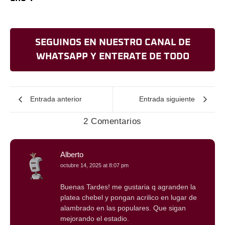
SEGUINOS EN NUESTRO CANAL DE
WHATSAPP Y ENTERATE DE TODO
Entrada anterior
Entrada siguiente
2 Comentarios
Alberto
octubre 14, 2025 at 8:07 pm
Buenas Tardes! me gustaria q agranden la
platea chebel y pongan acrilico en lugar de
alambrado en las populares. Que sigan
mejorando el estadio.