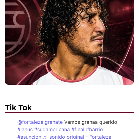
Tik Tok
@fortaleza.granate
Vamos granaa querido
#lanus
#sudamericana
#final
#barrio
#asuncion
♬ sonido original - Fortaleza