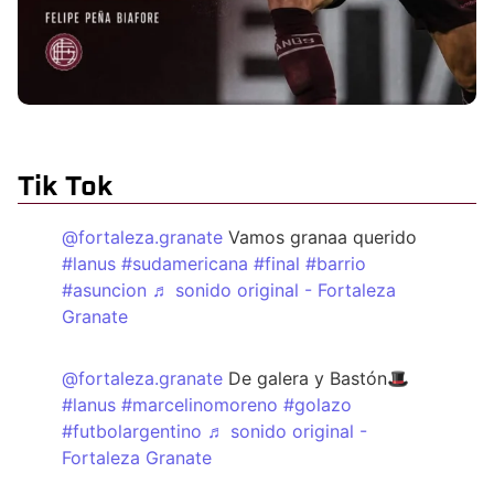
Tik Tok
@fortaleza.granate
Vamos granaa querido
#lanus
#sudamericana
#final
#barrio
#asuncion
♬ sonido original - Fortaleza
Granate
@fortaleza.granate
De galera y Bastón🎩
#lanus
#marcelinomoreno
#golazo
#futbolargentino
♬ sonido original -
Fortaleza Granate