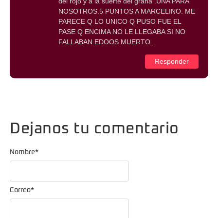
del rojo y a la suerte del grana .UNA PARA
NOSOTROS.5 PUNTOS A MARCELINO. ME
PARECE Q LO UNICO Q PUSO FUE EL
PASE Q ENCIMA NO LE LLEGABA SI NO
FALLABAN EDOOS MUERTO .
Responder
Dejanos tu comentario
Nombre
*
Correo
*