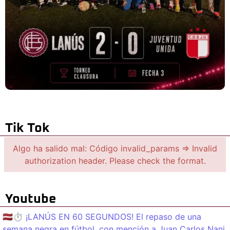
Tik Tok
Algo ha salido mal: Código invalid_params => Invalid
authorization header. Please check the format.
Youtube
🇱🇻⏱️ ¡LANÚS EN 60 SEGUNDOS! El repaso de una
semana negra en fútbol, con mención a Juan Carlos Nani.