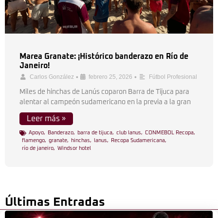
Marea Granate: ¡Histórico banderazo en Río de
Janeiro!
•
•
Carlos González
febrero 25, 2026
Fútbol Profesional
Miles de hinchas de Lanús coparon Barra de Tijuca para
alentar al campeón sudamericano en la previa a la gran
Leer más »
Apoyo
,
Banderazo
,
barra de tijuca
,
club lanus
,
CONMEBOL Recopa
,
flamengo
,
granate
,
hinchas
,
lanus
,
Recopa Sudamericana
,
río de janeiro
,
Windsor hotel
Últimas Entradas