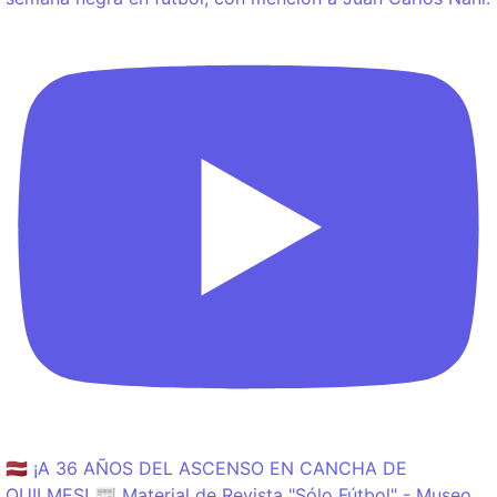
🇱🇻 ¡A 36 AÑOS DEL ASCENSO EN CANCHA DE
QUILMES! 📰 Material de Revista "Sólo Fútbol" - Museo