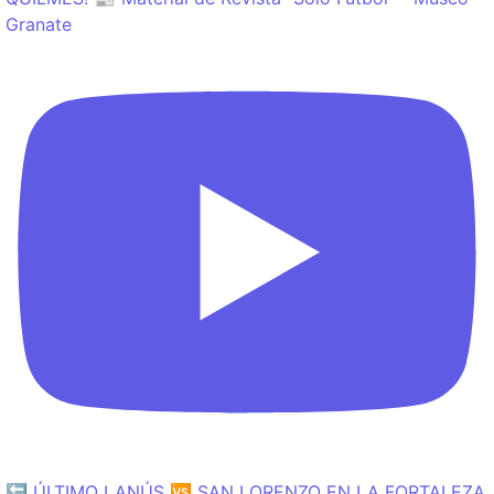
Granate
🔙 ÚLTIMO LANÚS 🆚 SAN LORENZO EN LA FORTALEZA