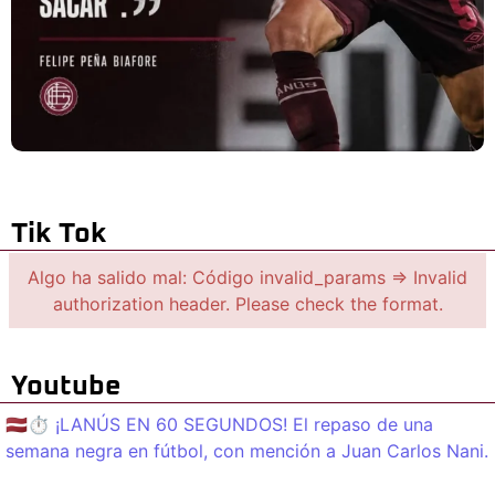
Tik Tok
Algo ha salido mal: Código invalid_params => Invalid
authorization header. Please check the format.
Youtube
🇱🇻⏱️ ¡LANÚS EN 60 SEGUNDOS! El repaso de una
semana negra en fútbol, con mención a Juan Carlos Nani.