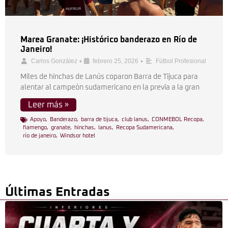
Marea Granate: ¡Histórico banderazo en Río de
Janeiro!
•
•
Carlos González
febrero 25, 2026
Fútbol Profesional
Miles de hinchas de Lanús coparon Barra de Tijuca para
alentar al campeón sudamericano en la previa a la gran
Leer más »
Apoyo
,
Banderazo
,
barra de tijuca
,
club lanus
,
CONMEBOL Recopa
,
flamengo
,
granate
,
hinchas
,
lanus
,
Recopa Sudamericana
,
río de janeiro
,
Windsor hotel
Últimas Entradas