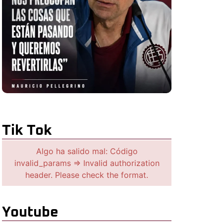
Tik Tok
Algo ha salido mal: Código
invalid_params => Invalid authorization
header. Please check the format.
Youtube