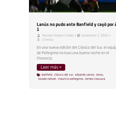
Lanús no pudo ante Banfield y cayó por 
1
•
•
Nicolas Gomez Cortes
noviembre 3, 2025
Crónica
En una nueva edición del Clásico del Sur, el equi
de Pellegrino no tuvo una buena noche en el
Florencio
Leer más »
banfield
,
clásico del sur
,
eduardo salvio
,
lanus
,
losada nahuel
,
mauricio pellegrino
,
torneo clasuura