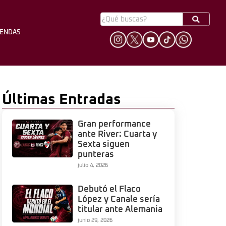
YENDAS
HINCHADA
LEYENDAS
Últimas Entradas
Gran performance
ante River: Cuarta y
Sexta siguen
punteras
julio 4, 2026
Debutó el Flaco
López y Canale sería
titular ante Alemania
junio 29, 2026