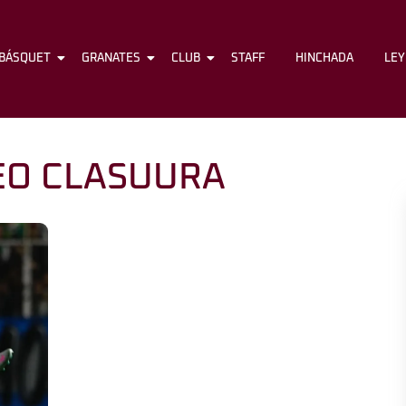
BÁSQUET
FÚTBOL
GRANATES
BÁSQUET
CLUB
GRANATES
STAFF
CLUB
HINCHADA
STAFF
LE
EO CLASUURA