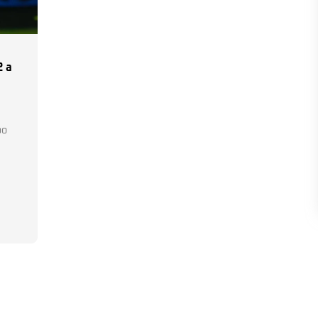
2 a
po