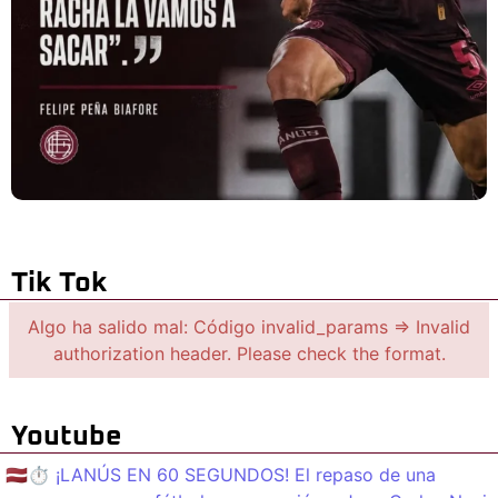
Tik Tok
Algo ha salido mal: Código invalid_params => Invalid
authorization header. Please check the format.
Youtube
🇱🇻⏱️ ¡LANÚS EN 60 SEGUNDOS! El repaso de una