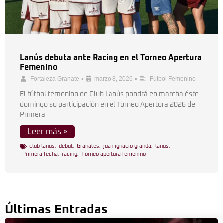
Lanús debuta ante Racing en el Torneo Apertura
Femenino
•
•
Fortaleza Granate
marzo 8, 2026
Fútbol Femenino
El fútbol femenino de Club Lanús pondrá en marcha éste
domingo su participación en el Torneo Apertura 2026 de
Primera
Leer más »
club lanus
,
debut
,
Granates
,
juan ignacio granda
,
lanus
,
Primera fecha
,
racing
,
Torneo apertura femenino
Últimas Entradas