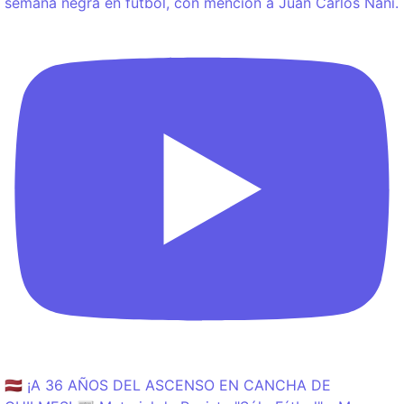
semana negra en fútbol, con mención a Juan Carlos Nani.
🇱🇻 ¡A 36 AÑOS DEL ASCENSO EN CANCHA DE