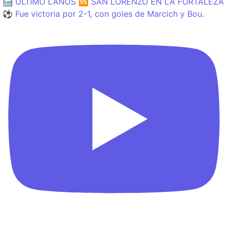
🔙 ÚLTIMO LANÚS 🆚 SAN LORENZO EN LA FORTALEZA
⚽️ Fue victoria por 2-1, con goles de Marcich y Bou.