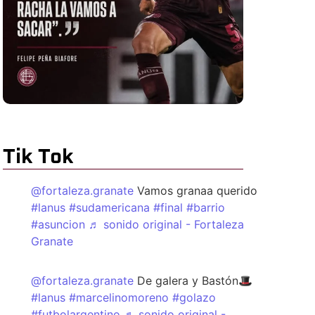
Tik Tok
@fortaleza.granate
Vamos granaa querido
#lanus
#sudamericana
#final
#barrio
#asuncion
♬ sonido original - Fortaleza
Granate
@fortaleza.granate
De galera y Bastón🎩
#lanus
#marcelinomoreno
#golazo
#futbolargentino
♬ sonido original -