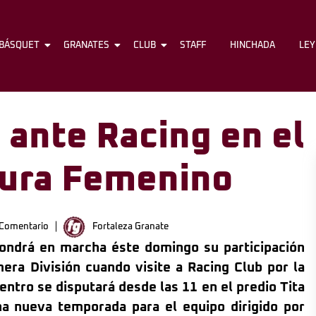
BÁSQUET
FÚTBOL
GRANATES
BÁSQUET
CLUB
GRANATES
STAFF
CLUB
HINCHADA
STAFF
LE
 ante Racing en el
tura Femenino
Comentario
Fortaleza Granate
pondrá en marcha éste domingo su participación
era División cuando visite a Racing Club por la
ntro se disputará desde las 11 en el predio Tita
una nueva temporada para el equipo dirigido por