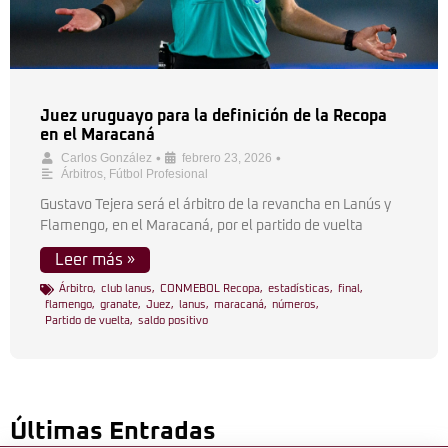
Juez uruguayo para la definición de la Recopa
en el Maracaná
•
•
Carlos González
febrero 23, 2026
Árbitros
,
Fútbol Profesional
Gustavo Tejera será el árbitro de la revancha en Lanús y
Flamengo, en el Maracaná, por el partido de vuelta
Leer más »
Árbitro
,
club lanus
,
CONMEBOL Recopa
,
estadísticas
,
final
,
flamengo
,
granate
,
Juez
,
lanus
,
maracaná
,
números
,
Partido de vuelta
,
saldo positivo
Últimas Entradas