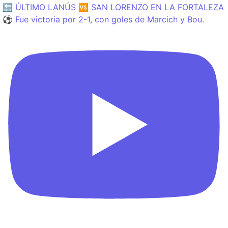
🔙 ÚLTIMO LANÚS 🆚 SAN LORENZO EN LA FORTALEZA
⚽️ Fue victoria por 2-1, con goles de Marcich y Bou.