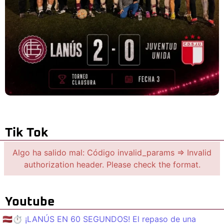
Tik Tok
Algo ha salido mal: Código invalid_params => Invalid
authorization header. Please check the format.
Youtube
🇱🇻⏱️ ¡LANÚS EN 60 SEGUNDOS! El repaso de una