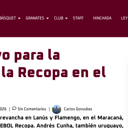
BÁSQUET
FÚTBOL
GRANATES
BÁSQUET
CLUB
GRANATES
STAFF
CLUB
HINCHADA
STAFF
LE
o para la
 la Recopa en el
2026
Sin Comentarios
Carlos González
a revancha en Lanús y Flamengo, en el Maracaná,
NMEBOL Recopa. Andrés Cunha, también uruguayo,