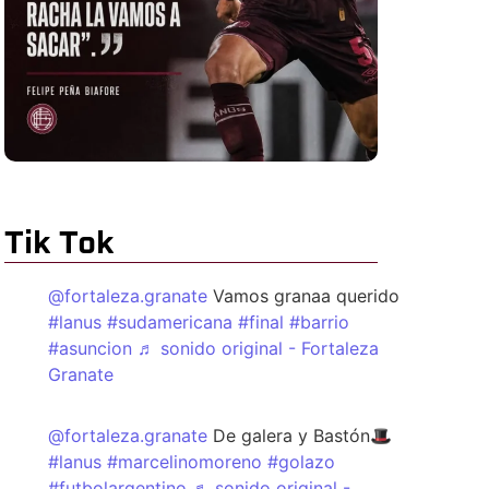
Tik Tok
@fortaleza.granate
Vamos granaa querido
#lanus
#sudamericana
#final
#barrio
#asuncion
♬ sonido original - Fortaleza
Granate
@fortaleza.granate
De galera y Bastón🎩
#lanus
#marcelinomoreno
#golazo
#futbolargentino
♬ sonido original -