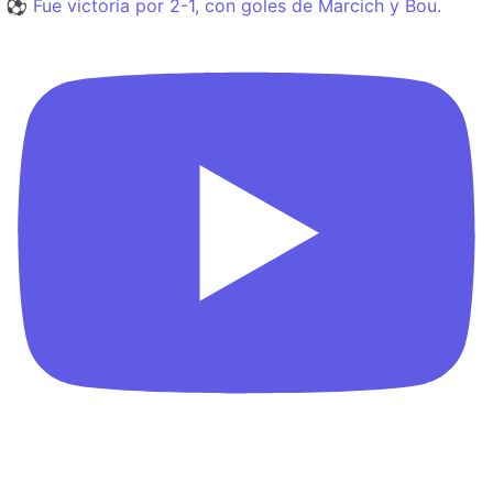
⚽️ Fue victoria por 2-1, con goles de Marcich y Bou.