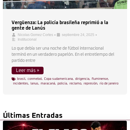
Vergüenza: La policía brasileña reprimió a la
gente de Lanús
•
•
Nicolas Gomez Cortes
septiembre 24, 2025
Institucional
Lo que debía ser una noche de fútbol internacional
terminó en un verdadero papelón. En el entretiempo del
partido entre
Leer más »
brasil
,
conmebol
,
Copa sudamericana
,
dirigencia
,
fluminense
,
incidentes
,
lanus
,
maracaná
,
policía
,
reclamo
,
represión
,
río de janeiro
Últimas Entradas