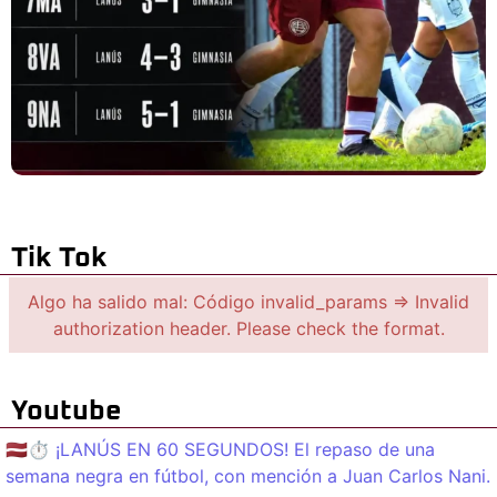
Tik Tok
Algo ha salido mal: Código invalid_params => Invalid
authorization header. Please check the format.
Youtube
🇱🇻⏱️ ¡LANÚS EN 60 SEGUNDOS! El repaso de una
semana negra en fútbol, con mención a Juan Carlos Nani.