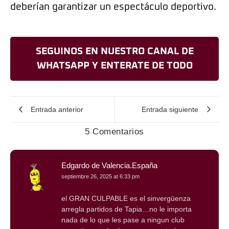
deberían garantizar un espectáculo deportivo.
SEGUINOS EN NUESTRO CANAL DE
WHATSAPP Y ENTERATE DE TODO
Entrada anterior
Entrada siguiente
5 Comentarios
Edgardo de Valencia.España
septiembre 26, 2025 at 6:33 pm
el GRAN CULPABLE es el sinvergüenza
arregla partidos de Tapia…no le importa
nada de lo que les pase a ningun club