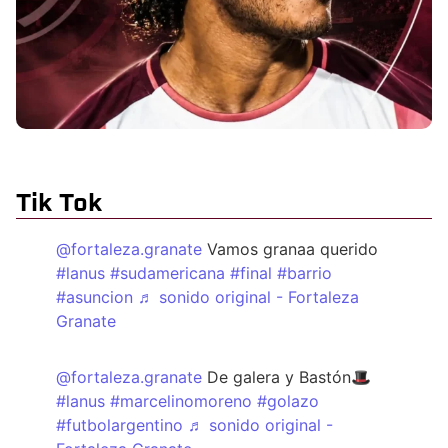
Tik Tok
@fortaleza.granate
Vamos granaa querido
#lanus
#sudamericana
#final
#barrio
#asuncion
♬ sonido original - Fortaleza
Granate
@fortaleza.granate
De galera y Bastón🎩
#lanus
#marcelinomoreno
#golazo
#futbolargentino
♬ sonido original -