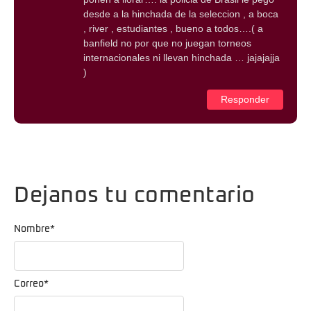
desde a la hinchada de la seleccion , a boca
, river , estudiantes , bueno a todos….( a
banfield no por que no juegan torneos
internacionales ni llevan hinchada … jajajajja
)
Responder
Dejanos tu comentario
Nombre
*
Correo
*