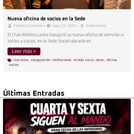
Nueva oficina de socios en la Sede
•
•
Fortaleza Granate
mayo 23, 2025
Institucional
El Club Atlético Lanús inauguró su nueva oficina de atención a
socios y socias, en la Sede Social ubicada en
Leer más »
club lanus
,
inauguración
,
institucional
,
nicolás russo
,
obras
,
oficina
,
socios
Últimas Entradas