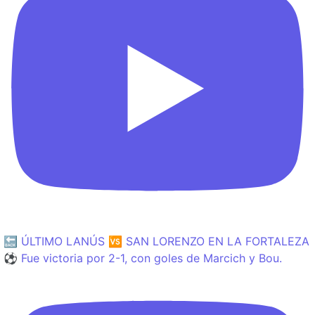
🔙 ÚLTIMO LANÚS 🆚 SAN LORENZO EN LA FORTALEZA
⚽️ Fue victoria por 2-1, con goles de Marcich y Bou.