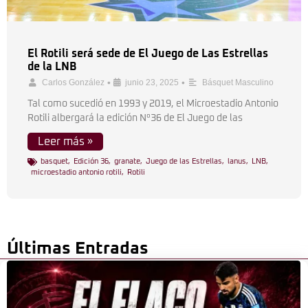
El Rotili será sede de El Juego de Las Estrellas
de la LNB
•
•
Carlos González
junio 23, 2025
Básquet Masculino
Tal como sucedió en 1993 y 2019, el Microestadio Antonio
Rotili albergará la edición N°36 de El Juego de las
Leer más »
basquet
,
Edición 36
,
granate
,
Juego de las Estrellas
,
lanus
,
LNB
,
microestadio antonio rotili
,
Rotili
Últimas Entradas