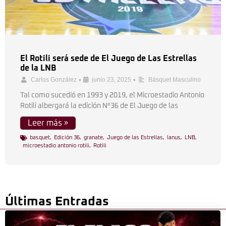
El Rotili será sede de El Juego de Las Estrellas
de la LNB
•
•
Carlos González
junio 23, 2025
Básquet Masculino
Tal como sucedió en 1993 y 2019, el Microestadio Antonio
Rotili albergará la edición N°36 de El Juego de las
Leer más »
basquet
,
Edición 36
,
granate
,
Juego de las Estrellas
,
lanus
,
LNB
,
microestadio antonio rotili
,
Rotili
Últimas Entradas