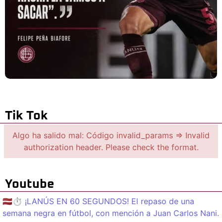
Tik Tok
Algo ha salido mal: Código invalid_params => Invalid
authorization header. Please check the format.
Youtube
🇱🇻⏱️ ¡LANÚS EN 60 SEGUNDOS! El repaso de una
semana negra en fútbol, con mención a Juan Carlos Nani.