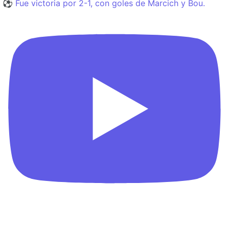
⚽️ Fue victoria por 2-1, con goles de Marcich y Bou.