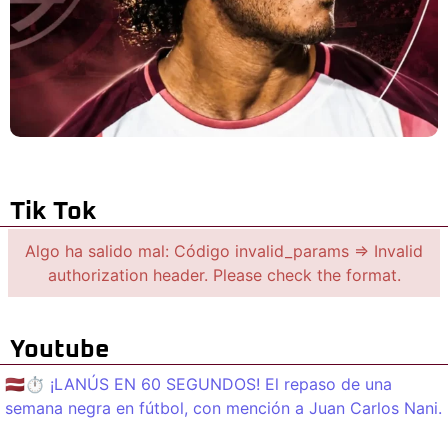
Tik Tok
Algo ha salido mal: Código invalid_params => Invalid
authorization header. Please check the format.
Youtube
🇱🇻⏱️ ¡LANÚS EN 60 SEGUNDOS! El repaso de una
semana negra en fútbol, con mención a Juan Carlos Nani.