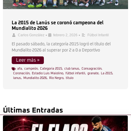
La 2015 de Lanús se coronó campeona del
Mundialito 2026
•
•
Carlos González
febrero 2, 2026
Fútbol Infantil
El pasado sábado, la categoría 2015 logró el título del
Mundialito 2026 al superar por 2 a 0 a Deportivo
Leer más »
afa
,
campeón
,
Categoría 2015
,
club lanus
,
Consagración
,
Coronación
,
Estadio Luis Maiolino
,
fútbol infantil
,
granate
,
La 2015
,
lanus
,
Mundialito 2026
,
Río Negro
,
título
Últimas Entradas