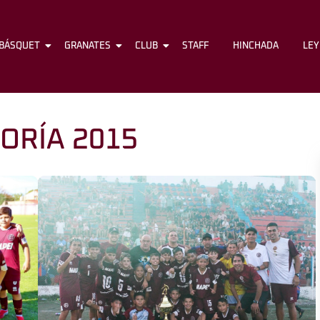
BÁSQUET
FÚTBOL
GRANATES
BÁSQUET
CLUB
GRANATES
STAFF
CLUB
HINCHADA
STAFF
LE
ORÍA 2015