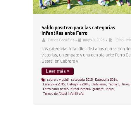
Saldo positivo para las categorías
infantiles ante Ferro
•
•
Carlos González
mayo 8, 2026
Fútbol Infa
Las categorías infantiles de Lanús obtuvieron do
victorias, un empate y una derrota ante Ferro Car
Oeste, en Cabrero y
Leer más »
cabrero y guidi
,
categoría 2013
,
Categoría 2014
,
Categoría 2015
,
Categoría 2016
,
club lanus
,
fecha 1
,
ferro
,
Ferro carril oeste
,
fútbol infantil
,
granate
,
lanus
,
Torneo de fútbol infantil afa