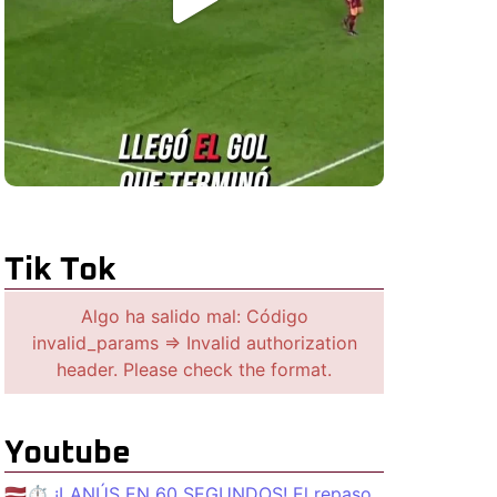
Tik Tok
Algo ha salido mal: Código
invalid_params => Invalid authorization
header. Please check the format.
Youtube
🇱🇻⏱️ ¡LANÚS EN 60 SEGUNDOS! El repaso