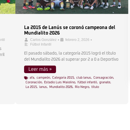
La 2015 de Lanús se coronó campeona del
Mundialito 2026
•
•
ntil
Carlos González
febrero 2, 2026
Fútbol Infantil
s
El pasado sábado, la categoría 2015 logró el título
ril
del Mundialito 2026 al superar por 2 a 0 a Deportivo
Leer más »
afa
,
campeón
,
Categoría 2015
,
club lanus
,
Consagración
,
Coronación
,
Estadio Luis Maiolino
,
fútbol infantil
,
granate
,
La 2015
,
lanus
,
Mundialito 2026
,
Río Negro
,
título