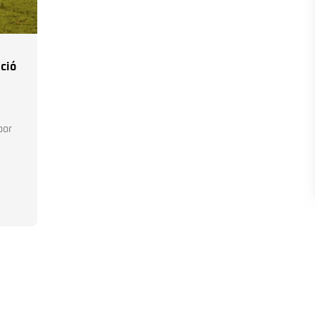
ció
por