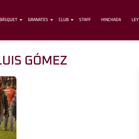
BÁSQUET
FÚTBOL
GRANATES
BÁSQUET
CLUB
GRANATES
STAFF
CLUB
HINCHADA
STAFF
LE
LUIS GÓMEZ