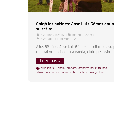
Colgó los botines: José Luis Gómez anun
su retiro
•
•
Carlos González
marzo 9, 2026
Granates por el Mundo 2
A los 32 años, José Luis Gómez, de último paso 
Central Argentino de La Banda, club que lo vio
Leer más »
club lanus
,
Coneja
,
granate
,
granates por el mundo
,
José Luis Gómez
,
lanus
,
retiro
,
selección argentina