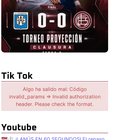
Tik Tok
Algo ha salido mal: Código
invalid_params => Invalid authorization
header. Please check the format.
Youtube
🇱🇻⏱️ ¡LANÚS EN 60 SEGUNDOS! El repaso