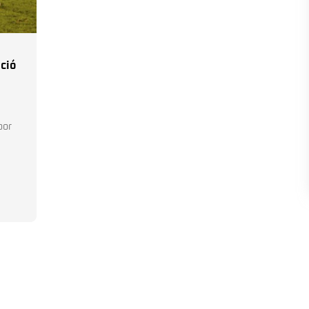
ció
por