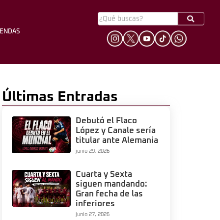
YENDAS
HINCHADA
LEYENDAS
Últimas Entradas
Debutó el Flaco
López y Canale sería
titular ante Alemania
junio 29, 2026
Cuarta y Sexta
siguen mandando:
Gran fecha de las
inferiores
junio 27, 2026