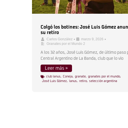
Colgó los botines: José Luis Gómez anun
su retiro
•
•
Carlos González
marzo 9, 2026
Granates por el Mundo 2
A los 32 años, José Luis Gómez, de último paso 
Central Argentino de La Banda, club que lo vio
Leer más »
club lanus
,
Coneja
,
granate
,
granates por el mundo
,
José Luis Gómez
,
lanus
,
retiro
,
selección argentina