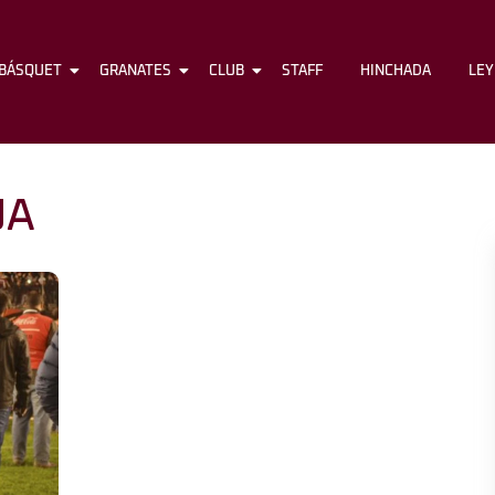
BÁSQUET
FÚTBOL
GRANATES
BÁSQUET
CLUB
GRANATES
STAFF
CLUB
HINCHADA
STAFF
LE
JA