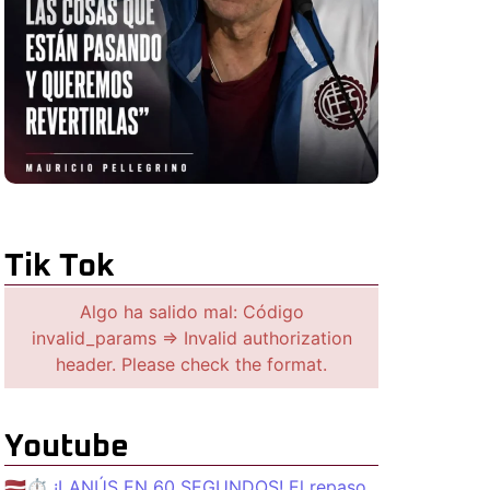
Tik Tok
Algo ha salido mal: Código
invalid_params => Invalid authorization
header. Please check the format.
Youtube
🇱🇻⏱️ ¡LANÚS EN 60 SEGUNDOS! El repaso