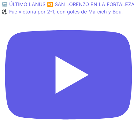
🔙 ÚLTIMO LANÚS 🆚 SAN LORENZO EN LA FORTALEZA
⚽️ Fue victoria por 2-1, con goles de Marcich y Bou.