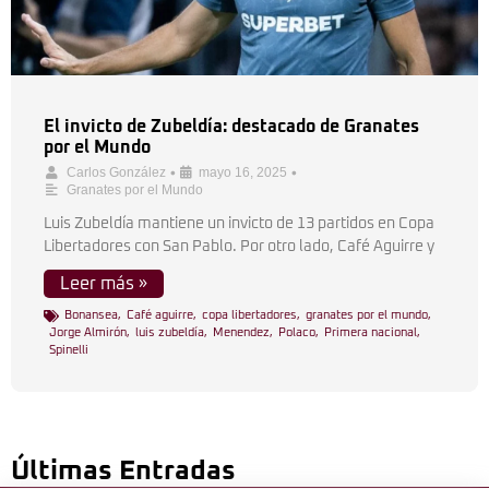
El invicto de Zubeldía: destacado de Granates
por el Mundo
•
•
Carlos González
mayo 16, 2025
Granates por el Mundo
Luis Zubeldía mantiene un invicto de 13 partidos en Copa
Libertadores con San Pablo. Por otro lado, Café Aguirre y
Leer más »
Bonansea
,
Café aguirre
,
copa libertadores
,
granates por el mundo
,
Jorge Almirón
,
luis zubeldía
,
Menendez
,
Polaco
,
Primera nacional
,
Spinelli
Últimas Entradas