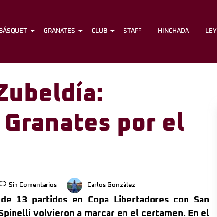
BÁSQUET
FÚTBOL
GRANATES
BÁSQUET
CLUB
GRANATES
STAFF
CLUB
HINCHADA
STAFF
LE
 Zubeldía:
 Granates por el
Sin Comentarios
Carlos González
 de 13 partidos en Copa Libertadores con San
Spinelli volvieron a marcar en el certamen. En el