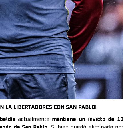
N LA LIBERTADORES CON SAN PABLO!
beldía
actualmente
mantiene un invicto de 13
mando de San Pablo
. Si bien quedó eliminado por