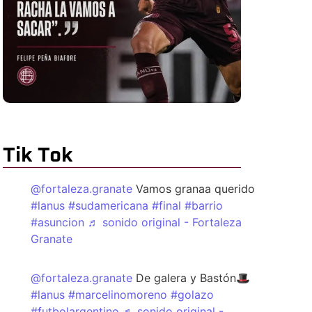
Tik Tok
@fortaleza.granate
Vamos granaa querido
#lanus
#sudamericana
#final
#barrio
#asuncion
♬ sonido original - Fortaleza
Granate
@fortaleza.granate
De galera y Bastón🎩
#lanus
#marcelinomoreno
#golazo
#futbolargentino
♬ sonido original -