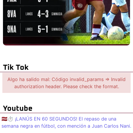
Tik Tok
Algo ha salido mal: Código invalid_params => Invalid
authorization header. Please check the format.
Youtube
🇱🇻⏱️ ¡LANÚS EN 60 SEGUNDOS! El repaso de una
semana negra en fútbol, con mención a Juan Carlos Nani.