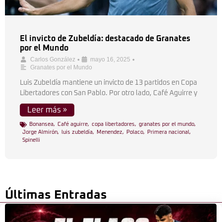
El invicto de Zubeldía: destacado de Granates
por el Mundo
•
•
Carlos González
mayo 16, 2025
Granates por el Mundo
Luis Zubeldía mantiene un invicto de 13 partidos en Copa
Libertadores con San Pablo. Por otro lado, Café Aguirre y
Leer más »
Bonansea
,
Café aguirre
,
copa libertadores
,
granates por el mundo
,
Jorge Almirón
,
luis zubeldía
,
Menendez
,
Polaco
,
Primera nacional
,
Spinelli
Últimas Entradas