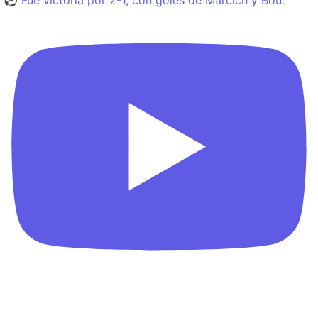
⚽️ Fue victoria por 2-1, con goles de Marcich y Bou.