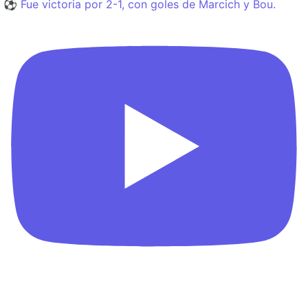
⚽️ Fue victoria por 2-1, con goles de Marcich y Bou.