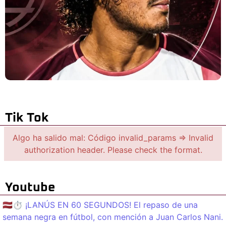
Tik Tok
Algo ha salido mal: Código invalid_params => Invalid
authorization header. Please check the format.
Youtube
🇱🇻⏱️ ¡LANÚS EN 60 SEGUNDOS! El repaso de una
semana negra en fútbol, con mención a Juan Carlos Nani.