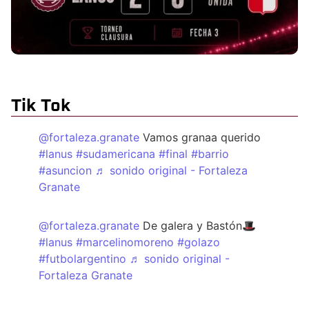
Tik Tok
@fortaleza.granate
Vamos granaa querido
#lanus
#sudamericana
#final
#barrio
#asuncion
♬ sonido original - Fortaleza
Granate
@fortaleza.granate
De galera y Bastón🎩
#lanus
#marcelinomoreno
#golazo
#futbolargentino
♬ sonido original -
Fortaleza Granate