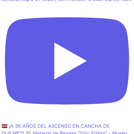
🇱🇻 ¡A 36 AÑOS DEL ASCENSO EN CANCHA DE
QUILMES! 📰 Material de Revista "Sólo Fútbol" - Museo