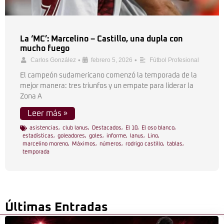
La ‘MC’: Marcelino – Castillo, una dupla con
mucho fuego
•
•
Carlos González
febrero 5, 2026
Fútbol Profesional
El campeón sudamericano comenzó la temporada de la
mejor manera: tres triunfos y un empate para liderar la
Zona A
Leer más »
asistencias
,
club lanus
,
Destacados
,
El 10
,
El oso blanco
,
estadísticas
,
goleadores
,
goles
,
informe
,
lanus
,
Lino
,
marcelino moreno
,
Máximos
,
números
,
rodrigo castillo
,
tablas
,
temporada
Últimas Entradas