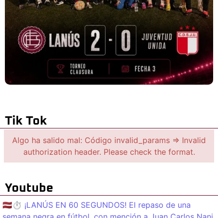
Tik Tok
Algo ha salido mal: Código invalid_params => Invalid
authorization header. Please check the format.
Youtube
🇱🇻⏱️ ¡LANÚS EN 60 SEGUNDOS! El repaso de una
semana negra en fútbol, con mención a Juan Carlos Nani.