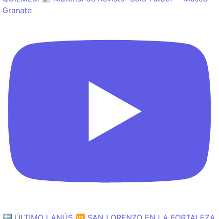
Granate
🔙 ÚLTIMO LANÚS 🆚 SAN LORENZO EN LA FORTALEZA