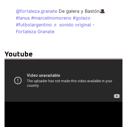
@fortaleza.granate
De galera y Bastón🎩
#lanus
#marcelinomoreno
#golazo
#futbolargentino
♬ sonido original -
Fortaleza Granate
Youtube