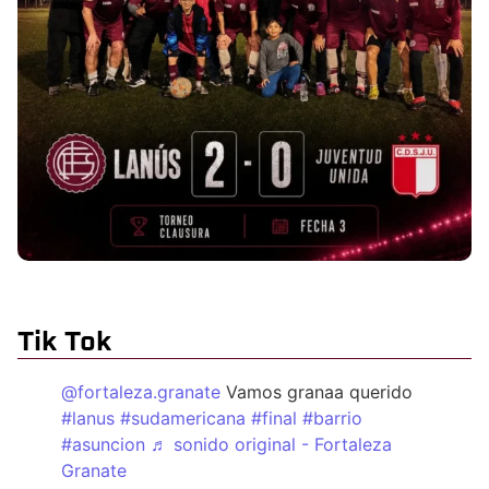
Tik Tok
@fortaleza.granate
Vamos granaa querido
#lanus
#sudamericana
#final
#barrio
#asuncion
♬ sonido original - Fortaleza
Granate