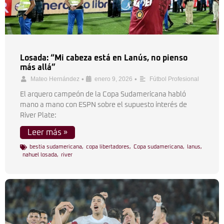
Losada: “Mi cabeza está en Lanús, no pienso
más allá”
•
•
Mateo Hernández
enero 9, 2026
Fútbol Profesional
El arquero campeón de la Copa Sudamericana habló
mano a mano con ESPN sobre el supuesto interés de
River Plate:
Leer más »
bestia sudamericana
,
copa libertadores
,
Copa sudamericana
,
lanus
,
nahuel losada
,
river