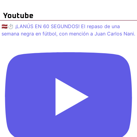
Youtube
🇱🇻⏱️ ¡LANÚS EN 60 SEGUNDOS! El repaso de una
semana negra en fútbol, con mención a Juan Carlos Nani.