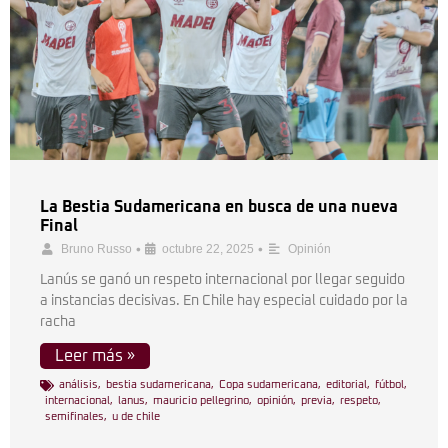
La Bestia Sudamericana en busca de una nueva
Final
•
•
Bruno Russo
octubre 22, 2025
Opinión
Lanús se ganó un respeto internacional por llegar seguido
a instancias decisivas. En Chile hay especial cuidado por la
racha
Leer más »
análisis
,
bestia sudamericana
,
Copa sudamericana
,
editorial
,
fútbol
,
internacional
,
lanus
,
mauricio pellegrino
,
opinión
,
previa
,
respeto
,
semifinales
,
u de chile