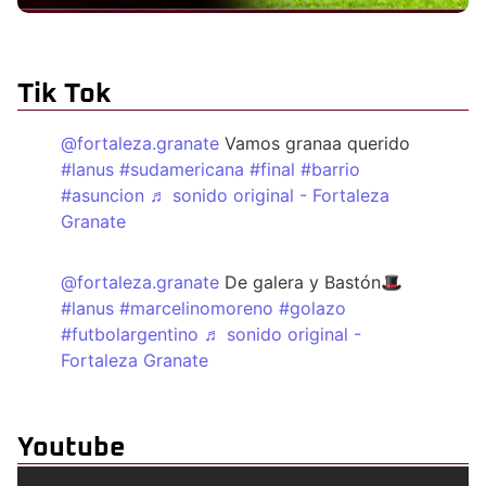
Tik Tok
@fortaleza.granate
Vamos granaa querido
#lanus
#sudamericana
#final
#barrio
#asuncion
♬ sonido original - Fortaleza
Granate
@fortaleza.granate
De galera y Bastón🎩
#lanus
#marcelinomoreno
#golazo
#futbolargentino
♬ sonido original -
Fortaleza Granate
Youtube