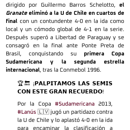
dirigido por Guillermo Barros Schelotto,
el
Granate
eliminó a la U de Chile en cuartos de
final
con un contundente 4-0 en la ida como
local y un cómodo global de 4-1 en la serie.
Después superó a Libertad de Paraguay y se
consagró en la final ante Ponte Preta de
Brasil, conquistando su
primera Copa
Sudamericana y la segunda estrella
internacional
, tras la Conmebol 1996.
🏆🔙 ¡𝗣𝗔𝗟𝗣𝗜𝗧𝗔𝗠𝗢𝗦 𝗟𝗔𝗦 𝗦𝗘𝗠𝗜𝗦
𝗖𝗢𝗡 𝗘𝗦𝗧𝗘 𝗚𝗥𝗔𝗡 𝗥𝗘𝗖𝗨𝗘𝗥𝗗𝗢!
Por la Copa
#Sudamericana
2013,
#Lanús
🇱🇻 jugó un partidazo contra
la U de Chile y lo aplastó 4-0 en la ida
para encaminar la clasificación a