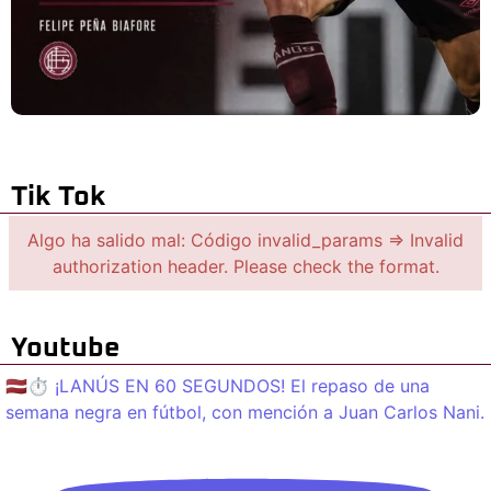
Tik Tok
Algo ha salido mal: Código invalid_params => Invalid
authorization header. Please check the format.
Youtube
🇱🇻⏱️ ¡LANÚS EN 60 SEGUNDOS! El repaso de una
semana negra en fútbol, con mención a Juan Carlos Nani.