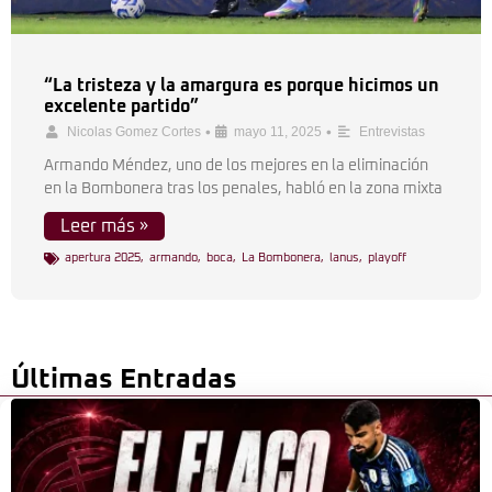
“La tristeza y la amargura es porque hicimos un
excelente partido”
•
•
Nicolas Gomez Cortes
mayo 11, 2025
Entrevistas
Armando Méndez, uno de los mejores en la eliminación
en la Bombonera tras los penales, habló en la zona mixta
Leer más »
apertura 2025
,
armando
,
boca
,
La Bombonera
,
lanus
,
playoff
Últimas Entradas