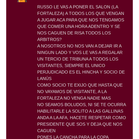
RUSSO LE VAS A PONER EL SALON (LA
FORTALEZA) A TODOS LOS QUE VENGAN
A JUGAR ACA PARA QUE NOS TENGAMOS
QUE COMER UNA HORA ADENTRO Y SE
NOS CAGUEN DE RISA TODOS LOS
ARBITROS?
A NOSOTROS NO NOS VAN A DEJAR IR A
NINGUN LADO Y VOS LE VAS A REGALAR
UN TERCIO DE TRIBUNA A TODOS LOS
VISITANTES, SIEMPRE EL UNICO
PERJUDICADO ES EL HINCHA Y SOCIO DE
LANÚS
COMO SOCIO TE EXIJO QUE HASTA QUE
NO VAYAMOS DE VISITANTE, A LA
FORTALEZA NO VENGA NADIE MAS
NO SEAMOS BOLUDOS, NI SE TE OCURRA
HABILITARLE LA SOLITO A LAS GALLINAS
ANDA A LA AFA, HACETE RESPETAR COMO
PRESIDENTE QUE SOS Y DEJA QUE NOS
CAGUEN
PONES LA CANCHA PARA LA COPA