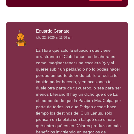
Eduardo Granate
julio 22, 2025 at 11:56 am
Es Hora qué sólo la situacion qué viene
arrastrando el Club Lanús no de ahora es
como imaginar tener una escalera 🪜 y al
querer subir un peldaño o no lo podés hacer
porque un fuerte dolor de tobillo o rodilla te
impide poder hacerlo, y en ocasiones te
duele otra parte de tu cuerpo, o sea para ser
menos Literario!!! hay un dicho qué dice Es
el momento de que la Palabra MeaCulpa por
parte de todos los que Dirigen desde hace
tiempo los destinos del Club Lanús, solo
piensan en la plata con tal qué ese dinero
qué entra qué es en Dólares produzcan más
beneficios invirtiendo en negocios de