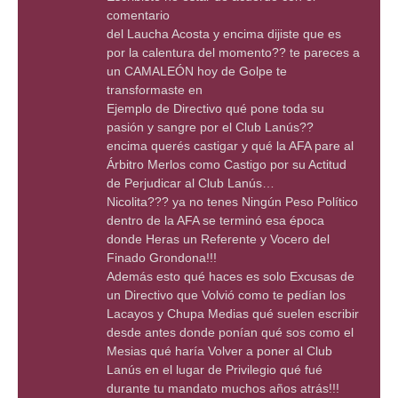
comentario
del Laucha Acosta y encima dijiste que es
por la calentura del momento?? te pareces a
un CAMALEÓN hoy de Golpe te
transformaste en
Ejemplo de Directivo qué pone toda su
pasión y sangre por el Club Lanús??
encima querés castigar y qué la AFA pare al
Árbitro Merlos como Castigo por su Actitud
de Perjudicar al Club Lanús…
Nicolita??? ya no tenes Ningún Peso Político
dentro de la AFA se terminó esa época
donde Heras un Referente y Vocero del
Finado Grondona!!!
Además esto qué haces es solo Excusas de
un Directivo que Volvió como te pedían los
Lacayos y Chupa Medias qué suelen escribir
desde antes donde ponían qué sos como el
Mesias qué haría Volver a poner al Club
Lanús en el lugar de Privilegio qué fué
durante tu mandato muchos años atrás!!!