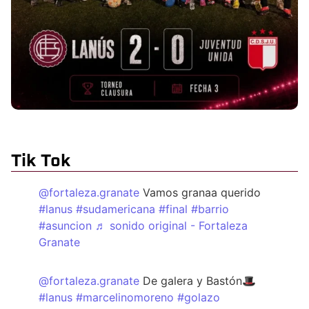
Tik Tok
@fortaleza.granate
Vamos granaa querido
#lanus
#sudamericana
#final
#barrio
#asuncion
♬ sonido original - Fortaleza
Granate
@fortaleza.granate
De galera y Bastón🎩
#lanus
#marcelinomoreno
#golazo