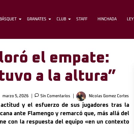
BÁSQUET
FÚTBOL
GRANATES
BÁSQUET
CLUB
GRANATES
STAFF
CLUB
HINCHADA
STAFF
LE
loró el empate:
tuvo a la altura”
marzo 5, 2026
Sin Comentarios
Nicolas Gomez Cortes
actitud y el esfuerzo de sus jugadores tras la
cana ante Flamengo y remarcó que, más allá del
me con la respuesta del equipo «en un contexto