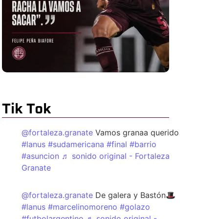
Tik Tok
@fortaleza.granate
Vamos granaa querido
#lanus
#sudamericana
#final
#barrio
#asuncion
♬ sonido original - Fortaleza
Granate
@fortaleza.granate
De galera y Bastón🎩
#lanus
#marcelinomoreno
#golazo
#futbolargentino
♬ sonido original -